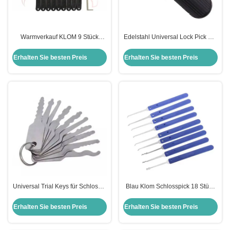
Warmverkauf KLOM 9 Stück
Edelstahl Universal Lock Pick Set
Schlosspick-Tool
8-Pin Pflaumen Schließwerkzeug
Fortgeschrittenes 9-Stück-Set
Training Lock Picking Set
Erhalten Sie besten Preis
Erhalten Sie besten Preis
Schlosserwerkzeuge
Universal Trial Keys für Schlosser
Blau Klom Schlosspick 18 Stück
benutzerdefinierte Schloss Pick
Edelstahl Schlosspick Set Stahl
Set Werkzeug Schloss Picking 10
Schlosseröffner
Erhalten Sie besten Preis
Erhalten Sie besten Preis
Beide Seiten
Schlosserlieferungen