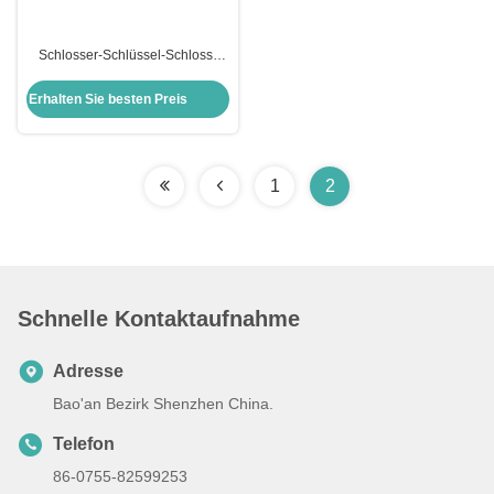
Schlosser-Schlüssel-Schloss-
Picking-Kit Schlosser-Schloss-
Pick-Set Schloss-Picking KLOM
Erhalten Sie besten Preis
mit Nummer
1
2
Schnelle Kontaktaufnahme
Adresse
Bao'an Bezirk Shenzhen China.
Telefon
86-0755-82599253