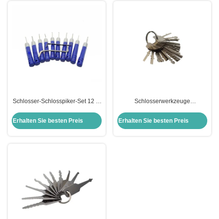
Schlosser-Schlosspiker-Set 12 in
Schlosserwerkzeuge
einem Schlosspiker-Set
Schlüsselwerkzeug 40 Stück
Schlossöffnungswerkzeuge
Schloss Picking KLOM Gold
Erhalten Sie besten Preis
Erhalten Sie besten Preis
Stahlhängeschloss universelle
Testschlüssel