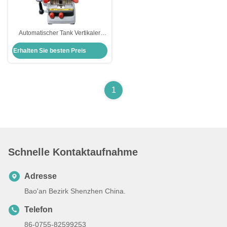
Automatischer Tank Vertikaler
Autoschlüssel Schneidemaschine
Erhalten Sie besten Preis
Schlosserwerkzeuge Xhorse
Condox
1
Schnelle Kontaktaufnahme
Adresse
Bao'an Bezirk Shenzhen China.
Telefon
86-0755-82599253