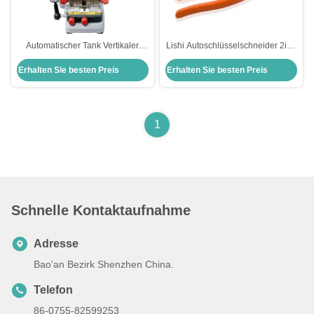
Automatischer Tank Vertikaler
Lishi Autoschlüsselschneider 2in1
Autoschlüssel Schneidemaschine
Schlüsselschere Klammer
Erhalten Sie besten Preis
Erhalten Sie besten Preis
Schlosserwerkzeuge Xhorse
Schlosser alle Schlösser
Condox
Schlösser Schlosser Schlosser
Profi-Kit Set Hand T
1
Schnelle Kontaktaufnahme
Adresse
Bao'an Bezirk Shenzhen China.
Telefon
86-0755-82599253