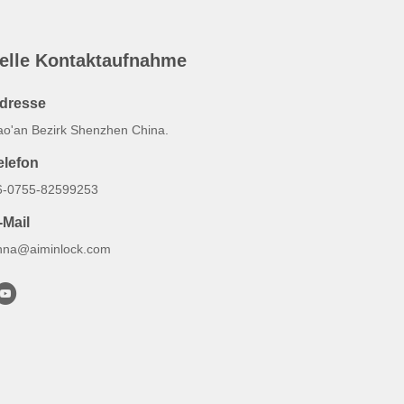
elle Kontaktaufnahme
dresse
ao'an Bezirk Shenzhen China.
elefon
6-0755-82599253
-Mail
nna@aiminlock.com