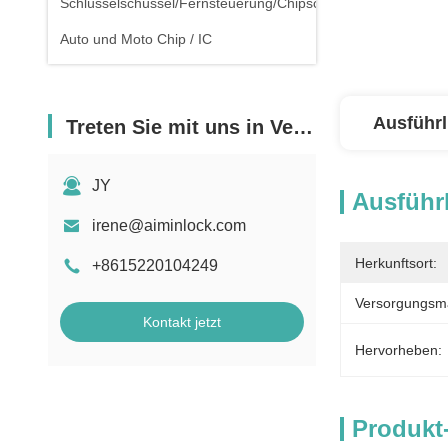
Schlüsselschüssel/Fernsteuerung/Chipschlüssel
Auto und Moto Chip / IC
Ausführl
Treten Sie mit uns in Verbindung
JY
Ausführl
irene@aiminlock.com
Herkunftsort:
+8615220104249
Versorgungsmat
Kontakt jetzt
Hervorheben:
Produkt