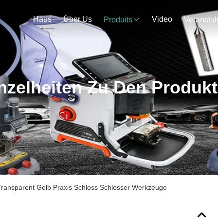
Haus
Über Us
Video
Produits
nzelheiten Zu Den Produk
Transparent Gelb Praxis Schloss Schlosser Werkzeuge