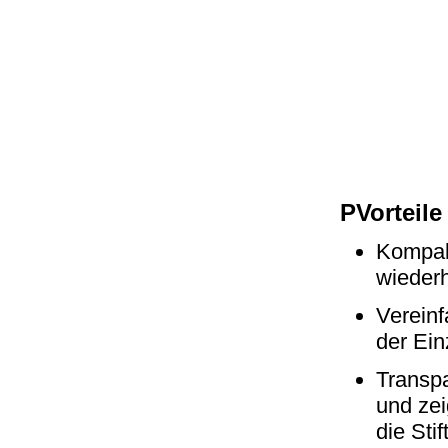
P
Vorteil
Kompakt
wieder
Vereinf
der Ein
Transpa
und ze
die Stif