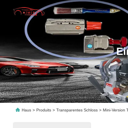
Ei
Haus
>
Produits
>
Transparentes Schloss
>
Mini-Version 