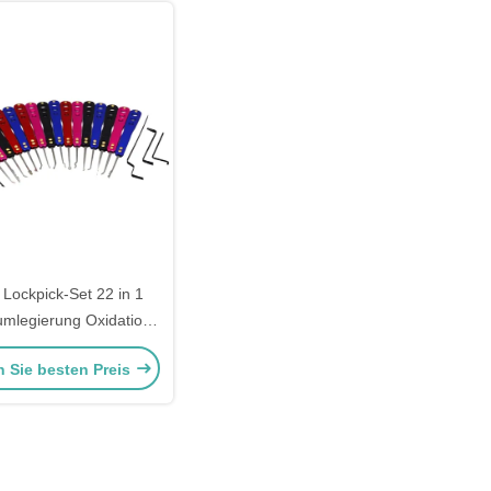
 Lockpick-Set 22 in 1
umlegierung Oxidation
k Pick Kit Werkzeug für
n Sie besten Preis
Schlosser