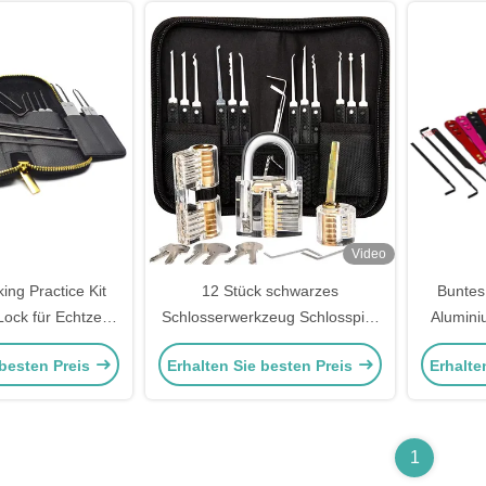
Video
king Practice Kit
12 Stück schwarzes
Buntes
Lock für Echtzeit-
Schlosserwerkzeug Schlosspick
Alumini
rnen
Set Transparentes Schlosspick-
Auto Loc
 besten Preis
Erhalten Sie besten Preis
Erhalte
Übungskit Werkzeuge
1