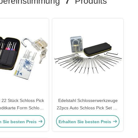
ereinstimmung
7
Produits
l 22 Stück Schloss Pick
Edelstahl Schlosserwerkzeuge
editkarte Form Schloss
22pcs Auto Schloss Pick Set mit
t + Transparent Praxis
transparenten Praxis
n Sie besten Preis
Erhalten Sie besten Preis
orhängeschloss
Vorhängeschloss