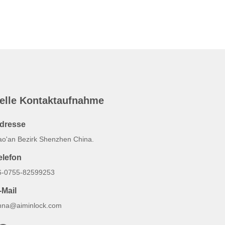
elle Kontaktaufnahme
dresse
ao'an Bezirk Shenzhen China.
elefon
6-0755-82599253
-Mail
nna@aiminlock.com