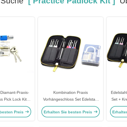
e Suche
[ Practice Padlock Kit ]
Üb
 Diamant-Praxis-
Kombination Praxis
Edelstah
s Pick Lock Kit
Vorhängeschloss Set Edelstahl
Set + Kr
von Ausrüstung
22pcs Auto Lock Pick Kit Set
Pick Ki
 besten Preis
Erhalten Sie besten Preis
Erhalte
Transparent Praxis
V
Vorhängeschloss Pick Set