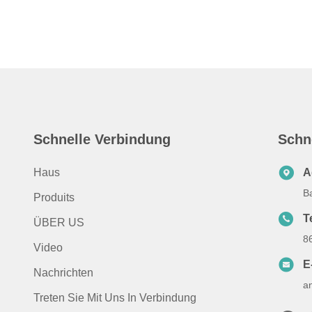
Schnelle Verbindung
Schn
Haus
A
B
Produits
T
ÜBER US
8
Video
E
Nachrichten
a
Treten Sie Mit Uns In Verbindung