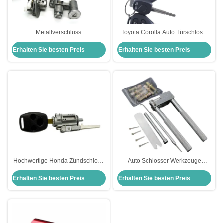
Metallverschluss
Toyota Corolla Auto Türschloss-
Zylinderverschlüsse
Set Zündschloss Tür- und
Erhalten Sie besten Preis
Erhalten Sie besten Preis
Zündverschluss Set Honda Civic
Kofferraumschlösser für
Verschluss Set für Honda Auto
Fahrzeuge
Türverschlüsse Modul
Hochwertige Honda Zündschloss
Auto Schlosser Werkzeuge
Zylinder Herz Reparatur
Neueste Zündschloss Entfernung
Erhalten Sie besten Preis
Erhalten Sie besten Preis
Pin Tool Für Honda