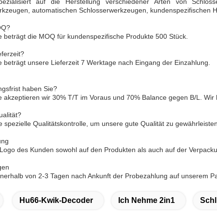
ezialisiert auf die Herstellung verschiedener Arten von Schlösse
rkzeugen, automatischen Schlosserwerkzeugen, kundenspezifischen
MOQ?
 beträgt die MOQ für kundenspezifische Produkte 500 Stück.
eferzeit?
 beträgt unsere Lieferzeit 7 Werktage nach Eingang der Einzahlung.
gsfrist haben Sie?
e akzeptieren wir 30% T/T im Voraus und 70% Balance gegen B/L. Wir
ualität?
 spezielle Qualitätskontrolle, um unsere gute Qualität zu gewährleisten
ung
 Logo des Kunden sowohl auf den Produkten als auch auf der Verpack
gen
nnerhalb von 2-3 Tagen nach Ankunft der Probezahlung auf unserem P
Hu66-Kwik-Decoder
Ich Nehme 2in1
Schl