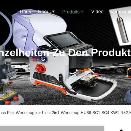
Haus
Über Us
Video
Produits
nzelheiten Zu Den Produk
hloss Pick Werkzeuge
>
Lishi 2in1 Werkzeug HU66 SC1 SC4 KW1 R52 