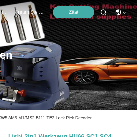
Treten Sie Mit Uns In Verbindung
Zitat
Veranstaltungen
ten
KW5 AM5 M1/MS2 B111 TE2 Lock Pick Decoder
Lishi 2in1 Werkzeug HU66 SC1 SC4