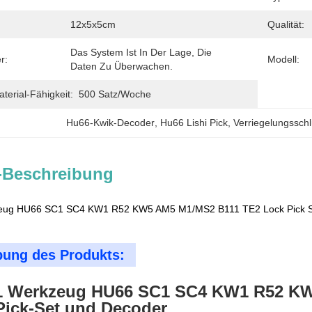
12x5x5cm
Qualität:
Das System Ist In Der Lage, Die 
r:
Modell:
Daten Zu Überwachen.
erial-Fähigkeit:
500 Satz/Woche
Hu66-Kwik-Decoder
, 
Hu66 Lishi Pick
, 
Verriegelungssch
-Beschreibung
kzeug HU66 SC1 SC4 KW1 R52 KW5 AM5 M1/MS2 B111 TE2 Lock Pick S
bung des Produkts:
n1 Werkzeug HU66 SC1 SC4 KW1 R52 K
Pick-Set und Decoder