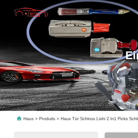
Ei
Haus
>
Produits
>
Haus Tür Schloss Lishi 2 In1 Picks Sc