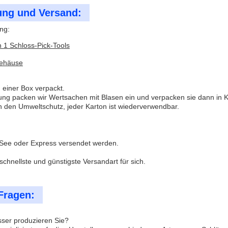
ung und Versand:
ng:
in 1 Schloss-Pick-Tools
gehäuse
in einer Box verpackt.
rung packen wir Wertsachen mit Blasen ein und verpacken sie dann in K
n den Umweltschutz, jeder Karton ist wiederverwendbar.
 See oder Express versendet werden.
schnellste und günstigste Versandart für sich.
Fragen:
sser produzieren Sie?