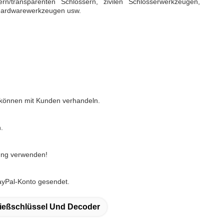
rn/transparenten Schlössern, zivilen Schlosserwerkzeugen,
 Hardwarewerkzeugen usw.
 können mit Kunden verhandeln.
.
ung verwenden!
ayPal-Konto gesendet.
ießschlüssel Und Decoder