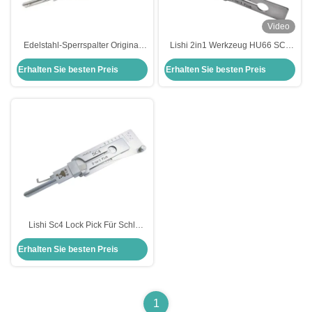
Video
Edelstahl-Sperrspalter Original
Lishi 2in1 Werkzeug HU66 SC1
Lishi 2 in 1 Spalter Schlage Sc1
SC4 KW1 R52 KW5 AM5 M1/MS2
Erhalten Sie besten Preis
Erhalten Sie besten Preis
B111 TE2 Lock Pick Decoder
Lishi Sc4 Lock Pick Für Schl
Edelstahl Werkzeuge Schloss
Erhalten Sie besten Preis
Picking Lishi 2 In1 Pick
1