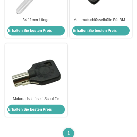
34.11mm Länge
Motorradschlüsselhülle Für BMW
Motorradschlüsselhülle für Harley-
Moto Bmw Schlüsselverschluss
Erhalten Sie besten Preis
Erhalten Sie besten Preis
Davidson Keyblade
Schlüsselhülle Ersatz
Motorradschlüssel Schal für
Harley Shell Schwarzer leerer
Erhalten Sie besten Preis
Schlüssel für US H-arley Motorrad
1