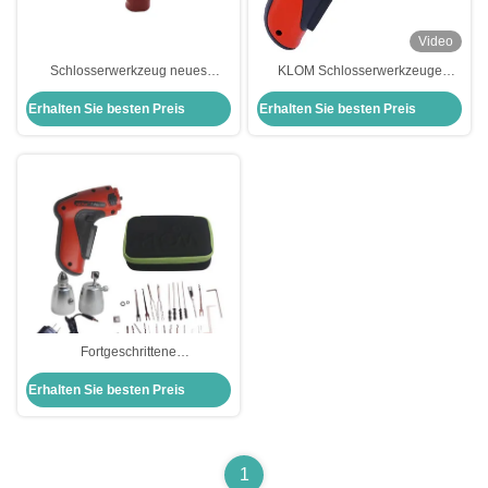
Video
Schlosserwerkzeug neues
KLOM Schlosserwerkzeuge
elektrisches Schloss-Pick-Gun-Kit
elektrische Schließvorrichtung
Erhalten Sie besten Preis
Erhalten Sie besten Preis
schnelles Entsperrwerkzeug
Schlosseröffner
Fortgeschrittene
Schlosserwerkzeug Elektro-
Erhalten Sie besten Preis
Schlosspiker-Bump-Guns-
Schlosspickwerkzeuge
1