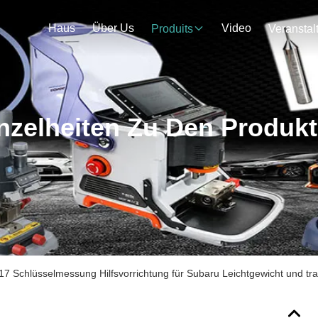
Haus
Über Us
Video
Produits
nzelheiten Zu Den Produk
7 Schlüsselmessung Hilfsvorrichtung für Subaru Leichtgewicht und tr