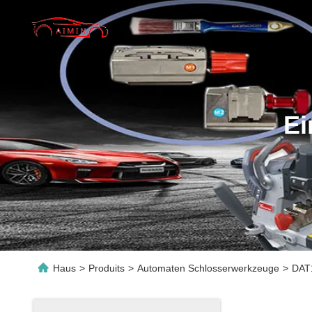
Ei
Haus
>
Produits
>
Automaten Schlosserwerkzeuge
>
DAT1