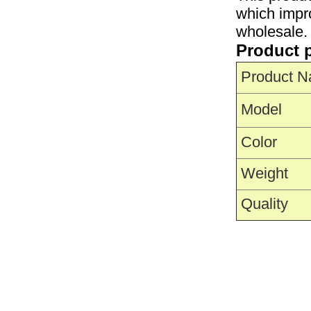
which impro
wholesale.
Product 
Product 
Model
Color
Weight
Quality