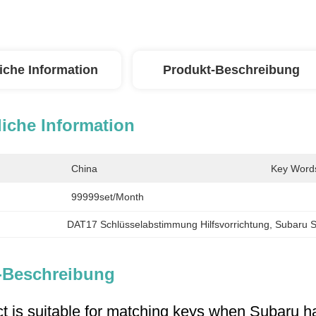
iche Information
Produkt-Beschreibung
iche Information
China
Key Word
99999set/Month
DAT17 Schlüsselabstimmung Hilfsvorrichtung
, 
Subaru S
-Beschreibung
t is suitable for matching keys when Subaru ha