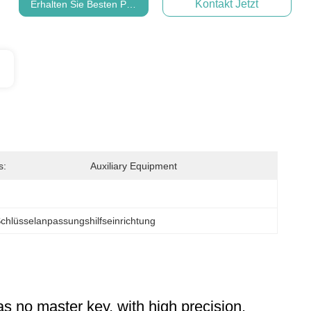
Kontakt Jetzt
Erhalten Sie Besten Preis
s:
Auxiliary Equipment
chlüsselanpassungshilfseinrichtung
s no master key, with high precision,