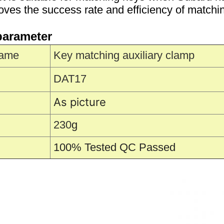
ves the success rate and efficiency of matching
parameter
Name
Key matching auxiliary clamp
DAT17
As picture
230
g
100% Tested QC Passed