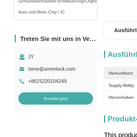
Schlüsselschüssel/Fernsteuerung/Chipschlüssel
Auto und Moto Chip / IC
Ausführl
Treten Sie mit uns in Verbindung
Ausführl
JY
irene@aiminlock.com
Herkunftsort:
+8615220104249
Supply Ability:
Hervorheben:
Kontakt jetzt
Produkt
This produc