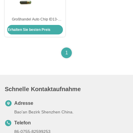
Großhandel Auto Chip ID13-
MG00 13 Glas Transponder Chip
Erhalten Sie besten Preis
Honda Auto Schlüsselkasten
Ersatz
1
Schnelle Kontaktaufnahme
Adresse
Bao'an Bezirk Shenzhen China.
Telefon
86-0755-82599253