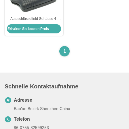
Autoschlüsselfeld Gehäuse 4-
Knopf Fernbedienung Ford
Erhalten Sie besten Preis
Schlüsselfob Gehäuse Ersatz
1
Schnelle Kontaktaufnahme
Adresse
Bao'an Bezirk Shenzhen China.
Telefon
86-0755-82599253