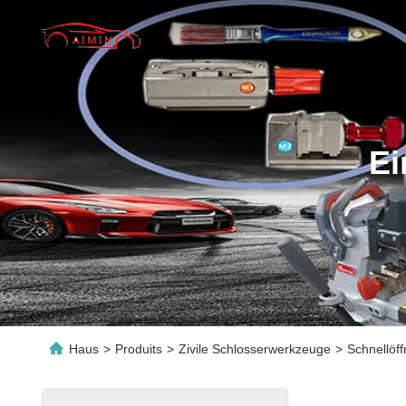
Ei
Haus
>
Produits
>
Zivile Schlosserwerkzeuge
>
Schnellöf