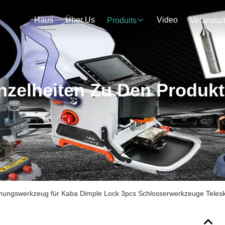
Haus
Über Us
Video
Produits
nzelheiten Zu Den Produk
fnungswerkzeug für Kaba Dimple Lock 3pcs Schlosserwerkzeuge Teles