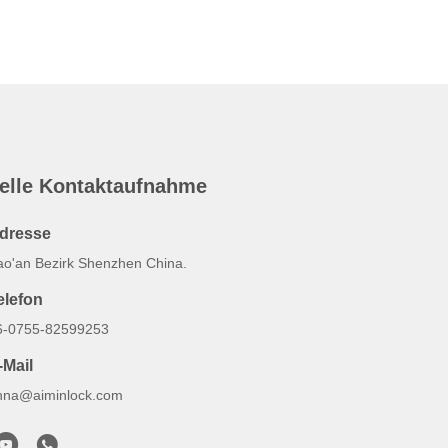
elle Kontaktaufnahme
dresse
ao'an Bezirk Shenzhen China.
elefon
6-0755-82599253
-Mail
nna@aiminlock.com