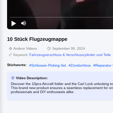
10 Stück Flugzeugmappe
Andere Videos
September 06, 2024
Keyword:
Fahrzeugverschluss & Verschlusszylinder und Teile
Stichworte:
#
Schlosser-Picking-Set
#
Zündschloss
#
Reparatur
Video Description:
Discover the 10pcs Aircraft folder and the Carl Lock unlocking t
This brand new product ensures a seamless replacement for origin
professionals and DIY enthusiasts alike.