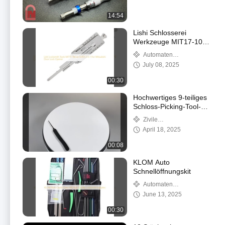
14:54
Lishi Schlosserei
Werkzeuge MIT17-10
Schnitte SS103 2 in 1
Automaten
Für Mitsubishi
Schlosserwerkzeuge
July 08, 2025
Türschlossöffner
00:30
Hochwertiges 9-teiliges
Schloss-Picking-Tool-
Set
Zivile
Schlosserwerkzeuge
April 18, 2025
00:08
KLOM Auto
Schnellöffnungskit
Automaten
Schlosserwerkzeuge
June 13, 2025
00:30