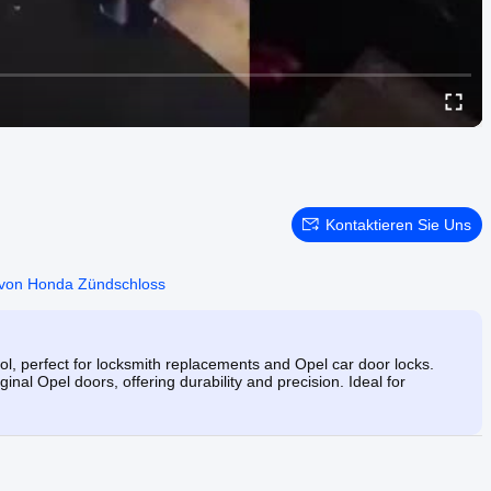
Kontaktieren Sie Uns
 von Honda Zündschloss
ool, perfect for locksmith replacements and Opel car door locks.
al Opel doors, offering durability and precision. Ideal for