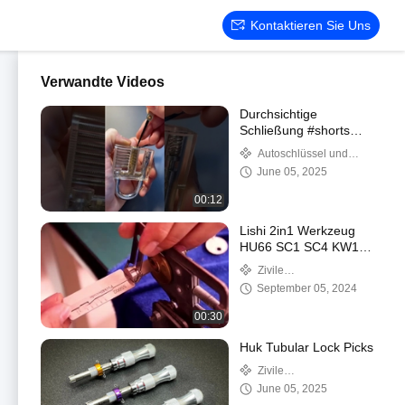
Kontaktieren Sie Uns
Verwandte Videos
Durchsichtige
Schließung #shorts
#schließung
Autoschlüssel und
Schlüsselschalen
June 05, 2025
00:12
Lishi 2in1 Werkzeug
HU66 SC1 SC4 KW1
R52 KW5 AM5 M1/MS2
Zivile
B111 TE2 Lock Pick
Schlosserwerkzeuge
September 05, 2024
Decoder
00:30
Huk Tubular Lock Picks
Zivile
Schlosserwerkzeuge
June 05, 2025