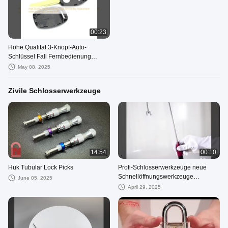
00:23
Hohe Qualität 3-Knopf-Auto-
Schlüssel Fall Fernbedienung
Schlüssel Ersatzabdeckung für
May 08, 2025
Honda Car Key Shell
Zivile Schlosserwerkzeuge
14:54
00:10
Huk Tubular Lock Picks
Profi-Schlosserwerkzeuge neue
Schnellöffnungswerkzeuge
June 05, 2025
Schlosserwerkzeuge J-förmige
April 29, 2025
Werkzeuge