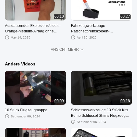
00:10
00:27
Ausdauerndes Explosionsfestes -
Fahrzeugwerkzeuge
Orange-Medium-Airbag ohne
Ratschettbremskolben-
Innenplatte für Schlosser
Klemmverbreiter
May 14, 2025
April 16, 2025
Ratschettscheibenbremskolben-
Klemmverbreiter
ANSICHT MEHR
Andere Videos
00:09
00:18
10 Stück Flugzeugmappe
Schlosserwerkzeuge 13 Stück Kits
Bump Schlüssel Shims Flugzeug
September 06, 2024
Kaba Lock Pick Werkzeuge
September 06, 2024
Schlosserlieferungen