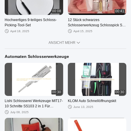
00:08
00:41
Hochwertiges 9-teiliges Schloss-
12 Stück schwarzes
Picking-Tool-Set
Schlosserwerkzeug Schlosspick Set
Transparentes Schlosspick-
April 18, 2025
April 15, 2025
Übungskit Werkzeuge
ANSICHT MEHR
Automaten Schlosserwerkzeuge
00:30
00:30
Lishi Schlosserei Werkzeuge MIT17-
KLOM Auto Schnellöffnungskit
10 Schnitte SS103 2 in 1 Für
June 13, 2025
Mitsubishi Türschlossöffner
July 08, 2025