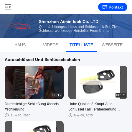
Kontakt
Shenzhen Aimin lock Co. LTD
Qualität Übungsschloss und Schlosspick Set, Zivile
Schlosserwerkzeuge Hersteller From China
HAUS
VIDEOS
TITELLISTE
WEBSEITE
Autoschlüssel Und Schlüsselschalen
00:12
00:15
Durchsichtige Schließung #shorts
Hohe Qualität 3-Knopf-Auto-
#schließung
Schlüssel Fall Fernbedienung
Schlüssel Ersatzabdeckung für
June 05, 2025
May 08, 2025
Honda Car Key Shell