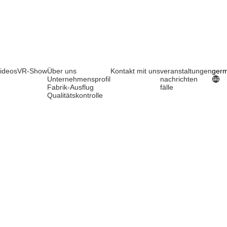
ideos
VR-Show
Über uns
Kontakt mit uns
veranstaltungen
ger
Unternehmensprofil
nachrichten
Fabrik-Ausflug
fälle
Qualitätskontrolle