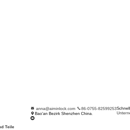
Schnel
anna@aiminlock.com
86-0755-82599253
Untern
Bao'an Bezirk Shenzhen China.
d Teile