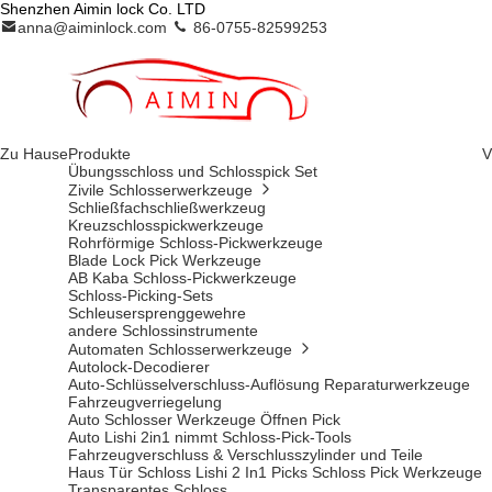
Shenzhen Aimin lock Co. LTD
anna@aiminlock.com
86-0755-82599253
Zu Hause
Produkte
V
Übungsschloss und Schlosspick Set
Zivile Schlosserwerkzeuge
Schließfachschließwerkzeug
Kreuzschlosspickwerkzeuge
Rohrförmige Schloss-Pickwerkzeuge
Blade Lock Pick Werkzeuge
AB Kaba Schloss-Pickwerkzeuge
Schloss-Picking-Sets
Schleusersprenggewehre
andere Schlossinstrumente
Automaten Schlosserwerkzeuge
Autolock-Decodierer
Auto-Schlüsselverschluss-Auflösung Reparaturwerkzeuge
Fahrzeugverriegelung
Auto Schlosser Werkzeuge Öffnen Pick
Auto Lishi 2in1 nimmt Schloss-Pick-Tools
Fahrzeugverschluss & Verschlusszylinder und Teile
Haus Tür Schloss Lishi 2 In1 Picks Schloss Pick Werkzeuge
Transparentes Schloss